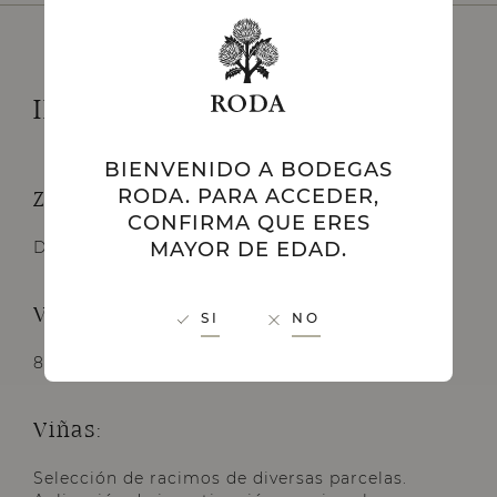
INFORMACIÓN TÉCNICA
BIENVENIDO A BODEGAS
RODA. PARA ACCEDER,
Zona de producción:
CONFIRMA QUE ERES
MAYOR DE EDAD.
D.O.Ca. Rioja
Variedades:
SI
NO
89% Tempranillo y 11% Graciano
Viñas:
Selección de racimos de diversas parcelas.