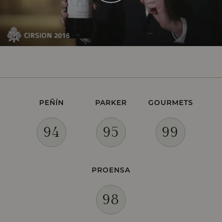
AÑADA
1998
PEÑÍN
PARKER
GOURMETS
94
95
99
PROENSA
98