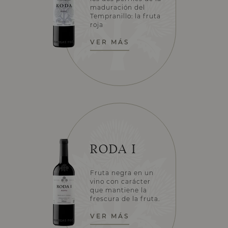
maduración del
Tempranillo: la fruta
roja
VER MÁS
RODA I
Fruta negra en un
vino con carácter
que mantiene la
frescura de la fruta.
VER MÁS