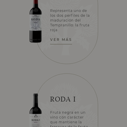
Representa uno de
los dos perfiles de la
maduración del
Tempranillo: la fruta
roja
VER MÁS
RODA I
Fruta negra en un
vino con carácter
que mantiene la
frescura de la fruta.