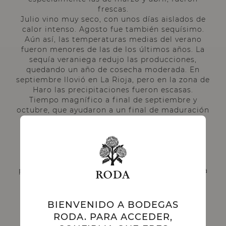
frescas.
Julio vino muy seco, con unos días aislados de
calor intenso. Agosto fue también sequísimo.
Aún así, las temperaturas medias del verano
fueron menores de las de los últimos años. La
sequía veraniega redujo las producciones,
quedando un año de cosecha moderada. En
septiembre llovió en La Rioja, pero en la zona de
Haro las precipitaciones fueron escasas.
Tiempo magnífico a final de septiembre y
octubre, que ayudaron a un final de maduración
magnífica. La vendimia fue menos temprana
que los años anteriores, comenzó el 22 de
septiembre y finalizó el 20 de octubre. Se
recogieron 456 mm. en el ciclo vegetativo y la
integral térmica fue menor que los años
precedentes. El resultado final fue una cosecha
excelente en Bodegas RODA.
BIENVENIDO A BODEGAS
RODA. PARA ACCEDER,