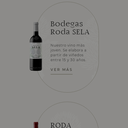
Bodegas
Roda SELA
Nuestro vino más
joven. Se elabora a
partir de viñedos
entre 15 y 30 años.
VER MÁS
RODA