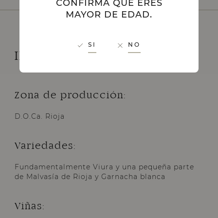
CONFIRMA QUE ERES
MAYOR DE EDAD.
SI
NO
INFORMACIÓN TÉCNICA
Zona de producción:
D.O.Ca. Rioja
Variedades:
Fundamentalmente Viura y una pequeña parte
de Malvasía de Rioja y Garnacha blanca
Viñas: