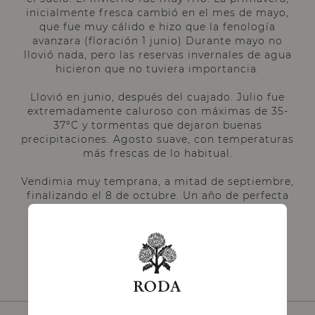
inicialmente fresca cambió en el mes de mayo,
que fue muy cálido e hizo que la fenología
avanzara (floración 1 junio) Durante mayo no
llovió nada, pero las reservas invernales de agua
hicieron que no tuviera importancia.
Llovió en junio, después del cuajado. Julio fue
extremadamente caluroso con máximas de 35-
37ºC y tormentas que dejaron buenas
precipitaciones. Agosto suave, con temperaturas
más frescas de lo habitual.
Vendimia muy temprana, a mitad de septiembre,
finalizando el 8 de octubre. Un año de perfecta
maduración, con influencia mediterránea y
grandes vinos.