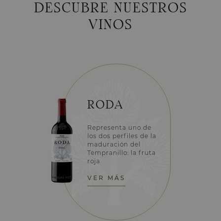
DESCUBRE NUESTROS
VINOS
RODA
Representa uno de
los dos perfiles de la
maduración del
Tempranillo: la fruta
roja
VER MÁS