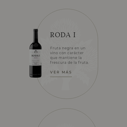
RODA I
Fruta negra en un
vino con carácter
que mantiene la
frescura de la fruta.
VER MÁS