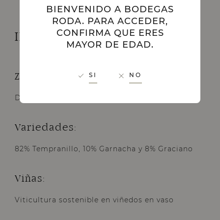
BIENVENIDO A BODEGAS
RODA. PARA ACCEDER,
CONFIRMA QUE ERES
INFORMACIÓN TÉCNICA
MAYOR DE EDAD.
SI
NO
Zona de producción:
D.O.Ca. Rioja
Variedades:
82% Tempranillo, 10% Garnacha y 8% Graciano
Viñas:
Viticultura sostenible en viñedos en vaso