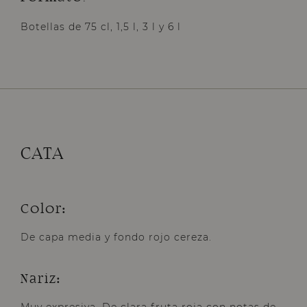
Botellas de 75 cl, 1,5 l, 3 l y 6 l
CATA
Color
:
De capa media y fondo rojo cereza.
Nariz
: